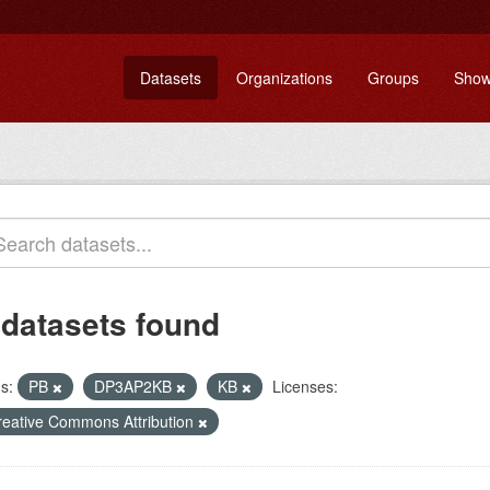
Datasets
Organizations
Groups
Show
 datasets found
s:
PB
DP3AP2KB
KB
Licenses:
reative Commons Attribution