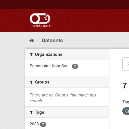
Skip
to
content
Datasets
Organizations
Pemerintah Kota Sur...
7
Groups
7
There are no Groups that match this
search
Tag
C
Tags
2023
7