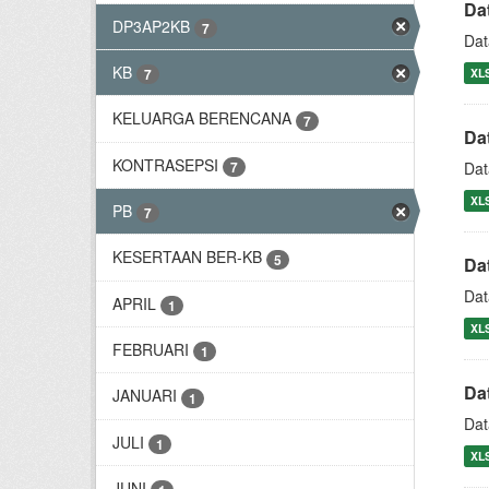
Da
DP3AP2KB
7
Dat
KB
XL
7
KELUARGA BERENCANA
7
Da
KONTRASEPSI
7
Dat
XL
PB
7
KESERTAAN BER-KB
5
Da
Dat
APRIL
1
XL
FEBRUARI
1
Da
JANUARI
1
Dat
JULI
1
XL
JUNI