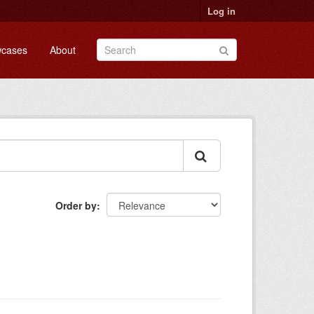
Log in
cases
About
Order by