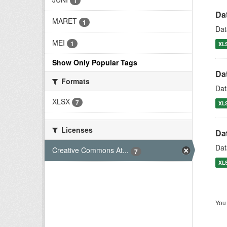
1
Da
MARET
1
Dat
MEI
1
XL
Show Only Popular Tags
Da
Formats
Dat
XLSX
7
XL
Licenses
Da
Dat
Creative Commons At...
7
XL
You 