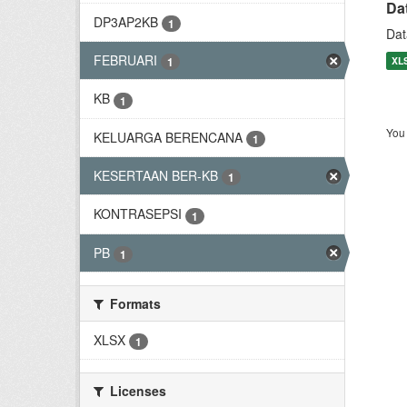
Da
DP3AP2KB
1
Dat
FEBRUARI
XL
1
KB
1
You 
KELUARGA BERENCANA
1
KESERTAAN BER-KB
1
KONTRASEPSI
1
PB
1
Formats
XLSX
1
Licenses