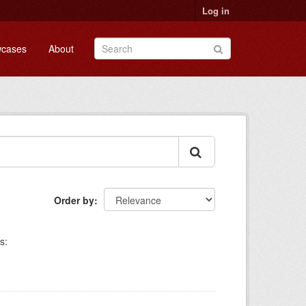
Log in
cases
About
Order by
s: