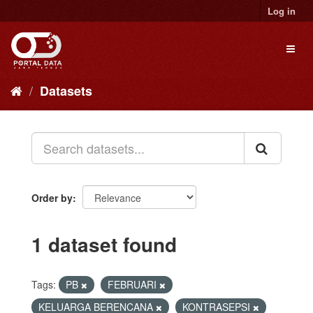
Skip
Log in
to
content
Toggl
naviga
Datasets
Order by
1 dataset found
Tags:
PB
FEBRUARI
KELUARGA BERENCANA
KONTRASEPSI