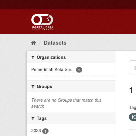
Skip
to
content
Datasets
Organizations
Pemerintah Kota Sur...
1
Groups
1
There are no Groups that match this
search
Tag
K
Tags
2023
1