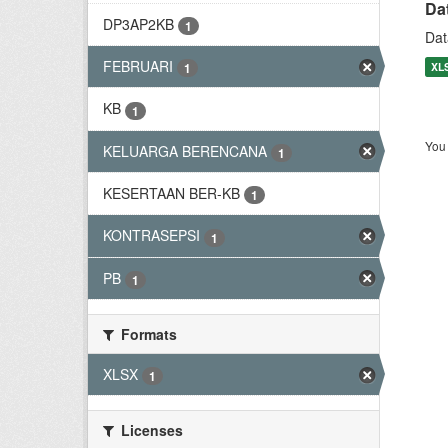
Da
DP3AP2KB
1
Dat
FEBRUARI
XL
1
KB
1
You 
KELUARGA BERENCANA
1
KESERTAAN BER-KB
1
KONTRASEPSI
1
PB
1
Formats
XLSX
1
Licenses