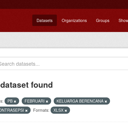
Datasets
Organizations
Groups
Show
 dataset found
s:
PB
FEBRUARI
KELUARGA BERENCANA
ONTRASEPSI
Formats:
XLSX