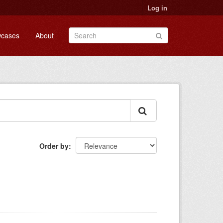
Log in
cases
About
Order by