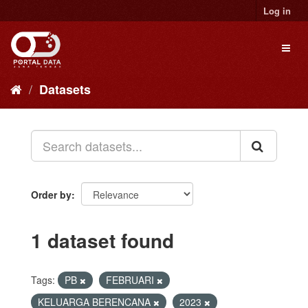
Skip
Log in
to
content
Toggl
naviga
Datasets
Order by
1 dataset found
Tags:
PB
FEBRUARI
KELUARGA BERENCANA
2023