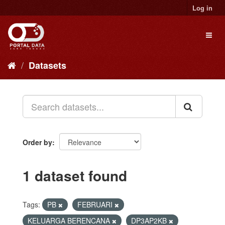
Skip
Log in
to
content
Toggl
naviga
Datasets
Order by
1 dataset found
Tags:
PB
FEBRUARI
KELUARGA BERENCANA
DP3AP2KB