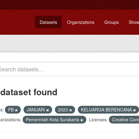
Datasets
Organizations
Groups
Show
 dataset found
s:
PB
JANUARI
2023
KELUARGA BERENCANA
anizations:
Pemerintah Kota Surakarta
Licenses:
Creative Com