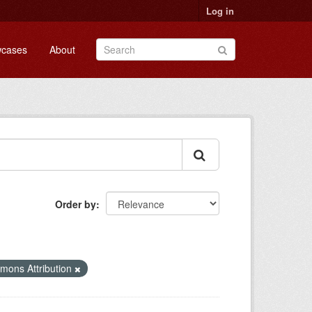
Log in
cases
About
Order by
mons Attribution