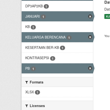
Da
DP3AP2KB
1
Dat
JANUARI
XL
1
KB
1
You 
KELUARGA BERENCANA
1
KESERTAAN BER-KB
1
KONTRASEPSI
1
PB
1
Formats
XLSX
1
Licenses