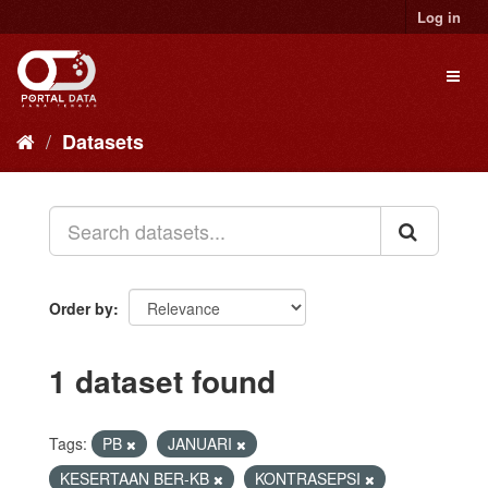
Skip
Log in
to
content
Toggl
naviga
Datasets
Order by
1 dataset found
Tags:
PB
JANUARI
KESERTAAN BER-KB
KONTRASEPSI