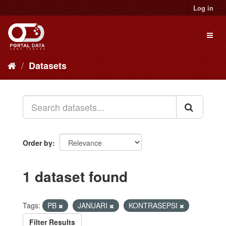
Skip
Log in
to
content
Toggl
naviga
Datasets
Order by
1 dataset found
Tags:
PB
JANUARI
KONTRASEPSI
Filter Results