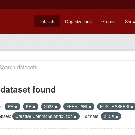
Datasets
Organizations
Groups
Show
 dataset found
s:
PB
KB
2023
FEBRUARI
KONTRASEPSI
enses:
Creative Commons Attribution
Formats:
XLSX