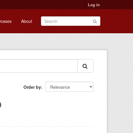
Log in
cases
About
Order by