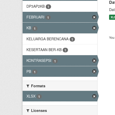
Da
DP3AP2KB
1
Dat
FEBRUARI
XL
1
KB
1
You 
KELUARGA BERENCANA
1
KESERTAAN BER-KB
1
KONTRASEPSI
1
PB
1
Formats
XLSX
1
Licenses