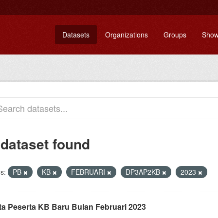
Datasets
Organizations
Groups
Show
 dataset found
s:
PB
KB
FEBRUARI
DP3AP2KB
2023
ta Peserta KB Baru Bulan Februari 2023