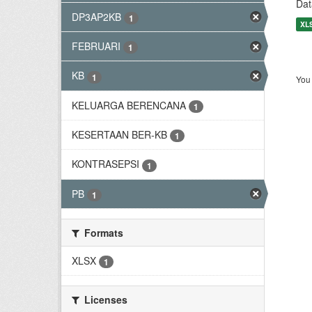
Dat
DP3AP2KB
1
XL
FEBRUARI
1
KB
1
You 
KELUARGA BERENCANA
1
KESERTAAN BER-KB
1
KONTRASEPSI
1
PB
1
Formats
XLSX
1
Licenses