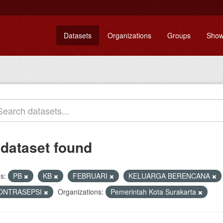
Datasets
Organizations
Groups
Show
 dataset found
s:
PB
KB
FEBRUARI
KELUARGA BERENCANA
ONTRASEPSI
Organizations:
Pemerintah Kota Surakarta