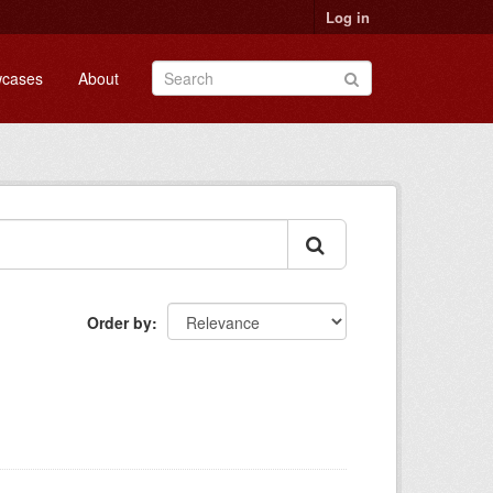
Log in
cases
About
Order by