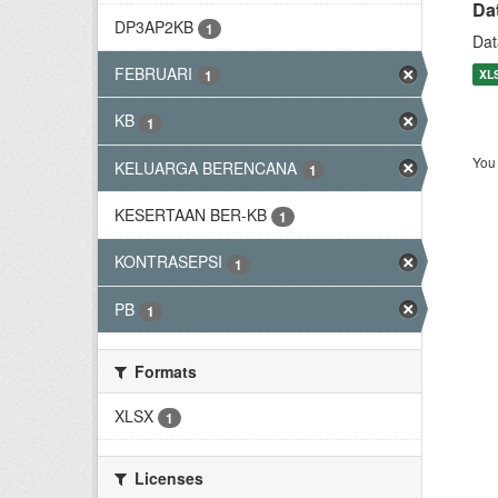
Da
DP3AP2KB
1
Dat
FEBRUARI
XL
1
KB
1
You 
KELUARGA BERENCANA
1
KESERTAAN BER-KB
1
KONTRASEPSI
1
PB
1
Formats
XLSX
1
Licenses