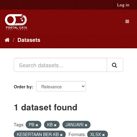
Skip
Log in
to
content
Toggl
naviga
Datasets
Order by
1 dataset found
Tags:
PB
KB
JANUARI
KESERTAAN BER-KB
Formats:
XLSX