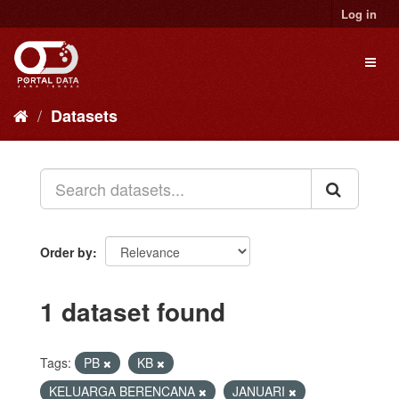
Skip
Log in
to
content
Toggl
naviga
Datasets
Order by
1 dataset found
Tags:
PB
KB
KELUARGA BERENCANA
JANUARI