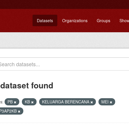
Datasets
Organizations
Groups
Show
 dataset found
s:
PB
KB
KELUARGA BERENCANA
MEI
P3AP2KB