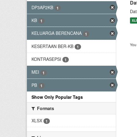
Da
DP3AP2KB
1
Dat
KB
XL
1
KELUARGA BERENCANA
1
You 
KESERTAAN BER-KB
1
KONTRASEPSI
1
MEI
1
PB
1
Show Only Popular Tags
Formats
XLSX
1