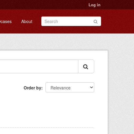
Log in
cases
About
Order by