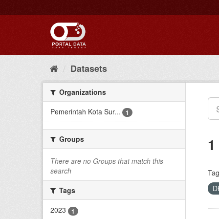
Skip
to
content
Datasets
Organizations
Pemerintah Kota Sur...
1
Groups
1
There are no Groups that match this
search
Tag
D
Tags
2023
1