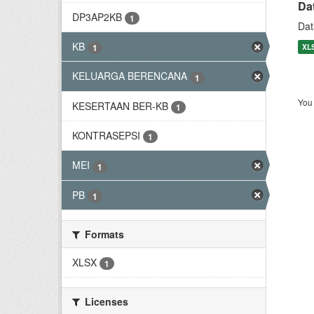
Da
DP3AP2KB
1
Dat
KB
XL
1
KELUARGA BERENCANA
1
You 
KESERTAAN BER-KB
1
KONTRASEPSI
1
MEI
1
PB
1
Formats
XLSX
1
Licenses