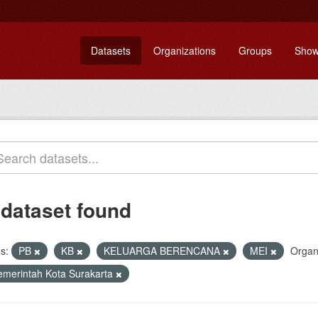
Datasets
Organizations
Groups
Show
 dataset found
s:
PB
KB
KELUARGA BERENCANA
MEI
Organ
emerintah Kota Surakarta