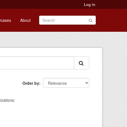
Log in
cases
About
Order by
izations: