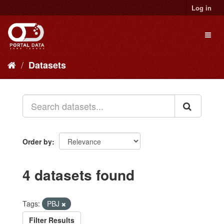
Skip
Log in
to
content
Toggl
naviga
Datasets
Order by
4 datasets found
Tags:
PBJ
Filter Results