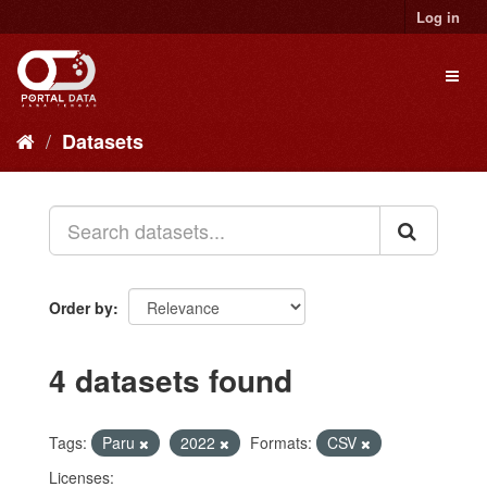
Skip
Log in
to
content
Toggl
naviga
Datasets
Order by
4 datasets found
Tags:
Paru
2022
Formats:
CSV
Licenses: