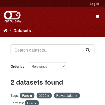
Skip
Log in
to
content
Toggl
naviga
Datasets
Order by
2 datasets found
Tags:
Paru
2022
Rawat Jalan
Formats:
CSV