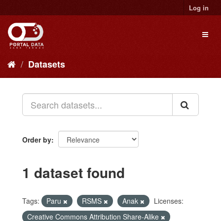
Skip
Log in
to
content
Toggl
naviga
Datasets
Order by
1 dataset found
Tags:
Paru
RSMS
Anak
Licenses:
Creative Commons Attribution Share-Alike