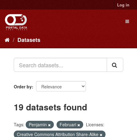
Skip
Log in
to
content
Toggl
naviga
Datasets
Order by
19 datasets found
Tags:
Penjamin
Februari
Licenses:
Creative Commons Attribution Share-Alike