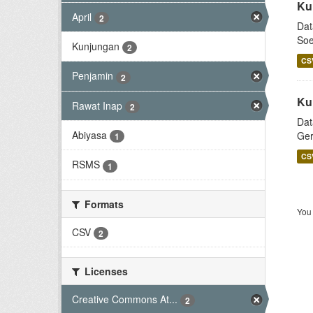
Ku
April
2
Dat
Soe
Kunjungan
2
CS
Penjamin
2
Ku
Rawat Inap
2
Dat
Abiyasa
Ger
1
CS
RSMS
1
Formats
You 
CSV
2
Licenses
Creative Commons At...
2