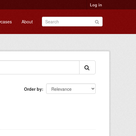
Log in
cases
About
Order by