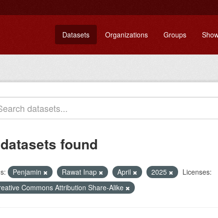
Datasets
Organizations
Groups
Show
 datasets found
s:
Penjamin
Rawat Inap
April
2025
Licenses:
reative Commons Attribution Share-Alike