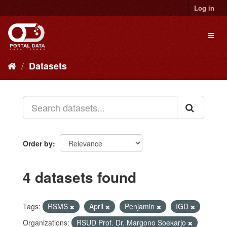
Skip
Log in
to
content
Toggl
naviga
Datasets
Order by
4 datasets found
Tags:
RSMS
April
Penjamin
IGD
Organizations:
RSUD Prof. Dr. Margono Soekarjo