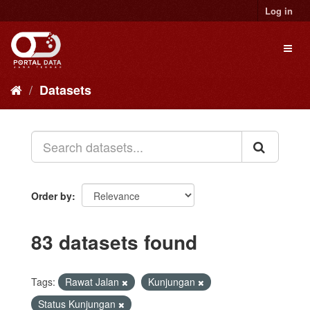
Skip
Log in
to
content
Toggl
naviga
Datasets
Order by
83 datasets found
Tags:
Rawat Jalan
Kunjungan
Status Kunjungan