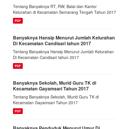
Tentang Banyaknya RT, RW, Balai dan Kantor
Kelurahan di Kecamatan Semarang Tengah Tahun 2017
PDF
Banyaknya Hansip Menurut Jumlah Kelurahan
Di Kecamatan Candisari tahun 2017
Tentang Banyaknya Hansip Menurut Jumlah Kelurahan
Di Kecamatan Candisari tahun 2017
PDF
Banyaknya Sekolah, Murid Guru TK di
Kecamatan Gayamsari Tahun 2017
Tentang Banyaknya Sekolah, Murid Guru TK di
Kecamatan Gayamsari Tahun 2017
PDF
Banyaknya Penduduk Menurut Umur Di