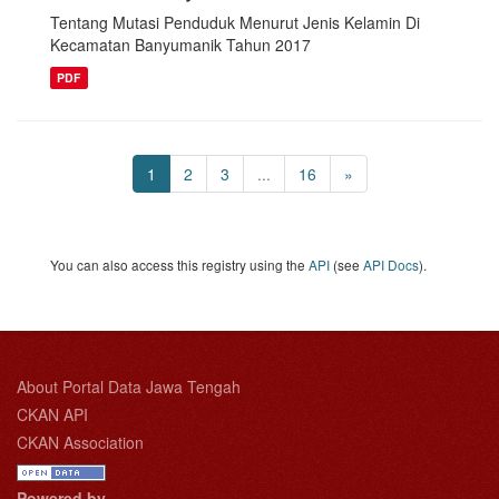
Tentang Mutasi Penduduk Menurut Jenis Kelamin Di
Kecamatan Banyumanik Tahun 2017
PDF
1
2
3
...
16
»
You can also access this registry using the
API
(see
API Docs
).
About Portal Data Jawa Tengah
CKAN API
CKAN Association
Powered by