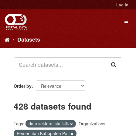
Skip
Log in
to
content
Toggl
naviga
Datasets
Order by
428 datasets found
Tags:
data sektoral statistik
Organizations:
Pemerintah Kabupaten Pati