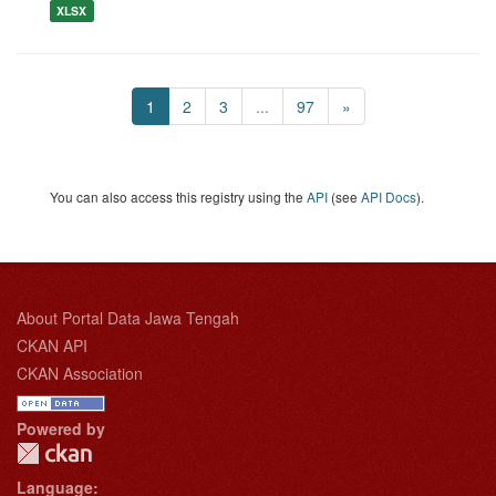
XLSX
1
2
3
...
97
»
You can also access this registry using the
API
(see
API Docs
).
About Portal Data Jawa Tengah
CKAN API
CKAN Association
Powered by
Language