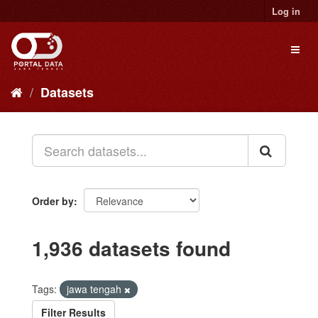
Skip
Log in
to
content
Toggl
naviga
Datasets
Order by
1,936 datasets found
Tags:
jawa tengah
Filter Results