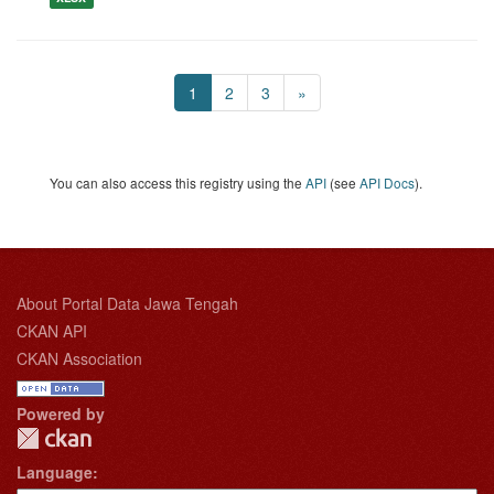
1
2
3
»
You can also access this registry using the
API
(see
API Docs
).
About Portal Data Jawa Tengah
CKAN API
CKAN Association
Powered by
Language