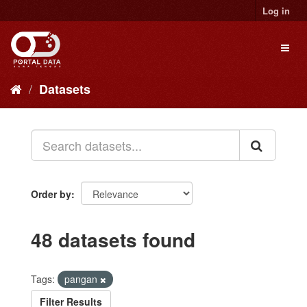
Skip
Log in
to
content
Toggl
naviga
Datasets
Order by
48 datasets found
Tags:
pangan
Filter Results