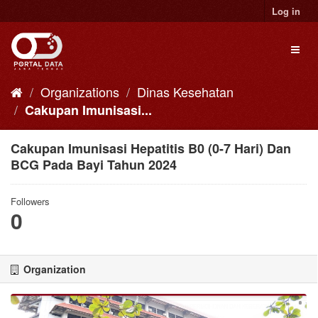
Skip
Log in
to
content
Toggl
naviga
Organizations
Dinas Kesehatan
Cakupan Imunisasi...
Cakupan Imunisasi Hepatitis B0 (0-7 Hari) Dan
BCG Pada Bayi Tahun 2024
Followers
0
Organization