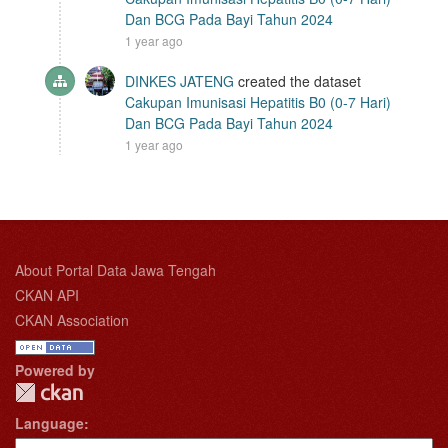
Dan BCG Pada Bayi Tahun 2024
1 year ago
DINKES JATENG
created the dataset
Cakupan Imunisasi Hepatitis B0 (0-7 Hari)
Dan BCG Pada Bayi Tahun 2024
1 year ago
About Portal Data Jawa Tengah
CKAN API
CKAN Association
Powered by
Language