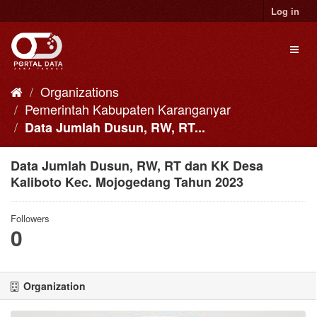
Skip
Log in
to
content
Toggl
naviga
Organizations
Pemerintah Kabupaten Karanganyar
Data Jumlah Dusun, RW, RT...
Data Jumlah Dusun, RW, RT dan KK Desa
Kaliboto Kec. Mojogedang Tahun 2023
Followers
0
Organization