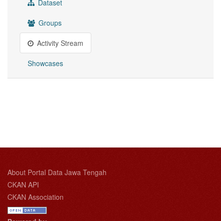
Dataset
Groups
Activity Stream
Showcases
About Portal Data Jawa Tengah
CKAN API
CKAN Association