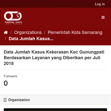
Skip
Log in
to
content
Toggl
naviga
Organizations
Pemerintah Kota Semarang
Data Jumlah Kasus...
Data Jumlah Kasus Kekerasan Kec Gunungpati
Berdasarkan Layanan yang Diberikan per Juli
2018
Followers
0
Organization