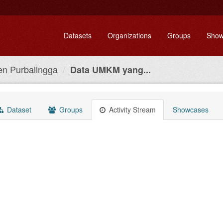
Datasets
Organizations
Groups
Show
en Purbalingga
Data UMKM yang...
Dataset
Groups
Activity Stream
Showcases