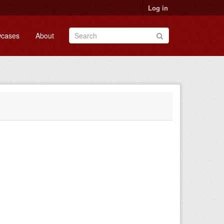
Log in
cases
About