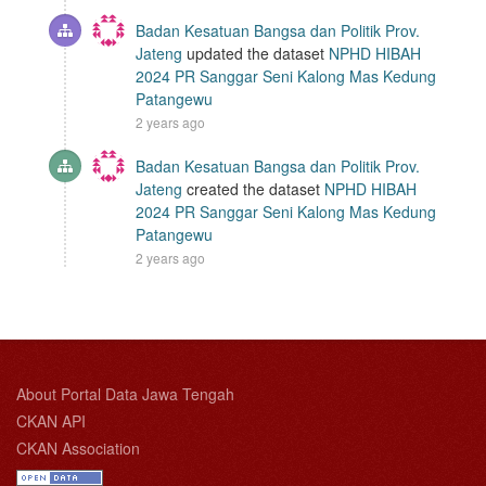
Badan Kesatuan Bangsa dan Politik Prov.
Jateng
updated the dataset
NPHD HIBAH
2024 PR Sanggar Seni Kalong Mas Kedung
Patangewu
2 years ago
Badan Kesatuan Bangsa dan Politik Prov.
Jateng
created the dataset
NPHD HIBAH
2024 PR Sanggar Seni Kalong Mas Kedung
Patangewu
2 years ago
About Portal Data Jawa Tengah
CKAN API
CKAN Association