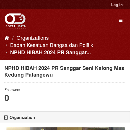
Skip
Log in
to
content
Toggl
naviga
Organizations
Badan Kesatuan Bangsa dan Politik
NPHD HIBAH 2024 PR Sanggar...
NPHD HIBAH 2024 PR Sanggar Seni Kalong Mas
Kedung Patangewu
Followers
0
Organization