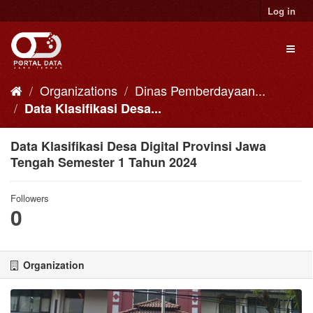
Skip
Log in
to
content
Toggl
naviga
Organizations
Dinas Pemberdayaan...
Data Klasifikasi Desa...
Data Klasifikasi Desa Digital Provinsi Jawa
Tengah Semester 1 Tahun 2024
Followers
0
Organization