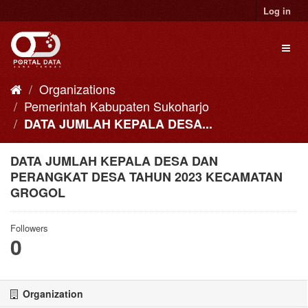
Skip
Log in
to
content
Toggl
naviga
Organizations
Pemerintah Kabupaten Sukoharjo
DATA JUMLAH KEPALA DESA...
DATA JUMLAH KEPALA DESA DAN
PERANGKAT DESA TAHUN 2023 KECAMATAN
GROGOL
Followers
0
Organization