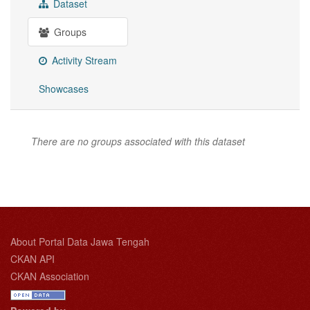
Dataset
Groups
Activity Stream
Showcases
There are no groups associated with this dataset
About Portal Data Jawa Tengah
CKAN API
CKAN Association