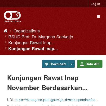
Skip
Log in
to
content
Toggl
naviga
Organizations
RSUD Prof. Dr. Margono Soekarjo
Kunjungan Rawat Inap...
Kunjungan Rawat Inap...
Download
Data API
Kunjungan Rawat Inap
November Berdasarkan...
URL:
https://rsmargono.jatengprov.go.id/rsms-opendata/dataset/view/?resource=ae95507f-3bb6-4113-8cfc-e748c4200e36&download=ae95507f-3bb6-4113-8cfc-e748c4200e36&name=kunjungan-rawat-inap-november-berdasarkan-jenis-kelamin-di-abiyasa-rsud-margono-soekarjo-2023.csv