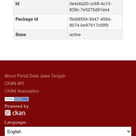
Id
0e4c6a20-cc68-4c13-
839c-7e0275d91ee4
Package id
f5e68554-9447-4564-
8074-be97617c59f9
State
active
About Portal Data Jawa Tengah
CKAN API
CKAN Association
Powered by
Language