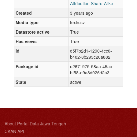
Attribution Share-Alike
Created
3 years ago
Media type
text/csv
Datastore active
True
Has views
True
Id
d5f7b2d1-1290-4cc0-
b402-8b293c20a882
Package id
e2671975-58aa-45ac-
bf58-e9a8d926d2a3
State
active
About Portal Data Jawa Tengah
CKAN API