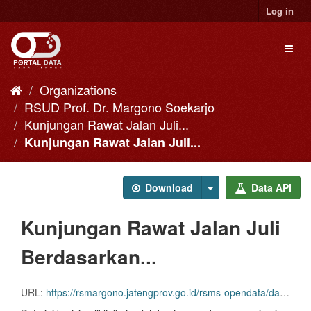
Skip
Log in
to
content
Toggl
naviga
Organizations
RSUD Prof. Dr. Margono Soekarjo
Kunjungan Rawat Jalan Juli...
Kunjungan Rawat Jalan Juli...
Download
Data API
Kunjungan Rawat Jalan Juli
Berdasarkan...
URL:
https://rsmargono.jatengprov.go.id/rsms-opendata/dataset/view/?resource=2ff945fb-35dd-4da9-bd3c-6a4de126acc0&download=2ff945fb-35dd-4da9-bd3c-6a4de126acc0&name=kunjungan-rawat-jalan-juli-berdasarkan-penjamin-di-abiyasa-rsud-margono-soekarjo-2023.csv