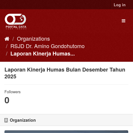
Skip
Log in
to
content
Toggl
naviga
Organizations
RSJD Dr. Amino Gondohutomo
Laporan Kinerja Humas...
Laporan Kinerja Humas Bulan Desember Tahun
2025
Followers
0
Organization