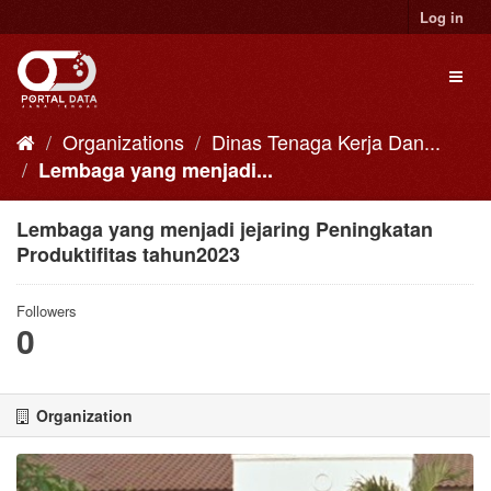
Skip
Log in
to
content
Toggl
naviga
Organizations
Dinas Tenaga Kerja Dan...
Lembaga yang menjadi...
Lembaga yang menjadi jejaring Peningkatan
Produktifitas tahun2023
Followers
0
Organization