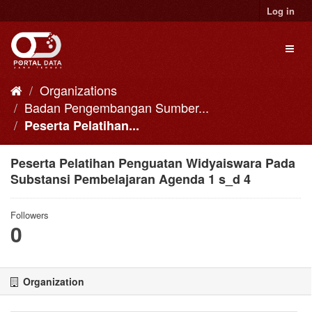
Skip
Log in
to
content
Toggl
naviga
Organizations
Badan Pengembangan Sumber...
Peserta Pelatihan...
Peserta Pelatihan Penguatan Widyaiswara Pada
Substansi Pembelajaran Agenda 1 s_d 4
Followers
0
Organization