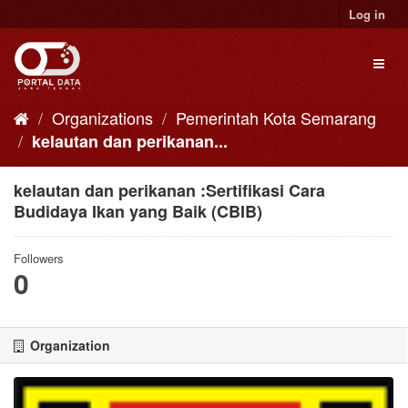
Skip
Log in
to
content
Toggl
naviga
Organizations
Pemerintah Kota Semarang
kelautan dan perikanan...
kelautan dan perikanan :Sertifikasi Cara
Budidaya Ikan yang Baik (CBIB)
Followers
0
Organization