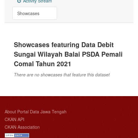
Activity Stream
Showcases
Showcases featuring Data Debit
Sungai Wilayah Balai PSDA Pemali
Comal Tahun 2021
There are no showcases that feature this dataset
About Portal Data Jawa Tengah
CKAN API
CKAN Association