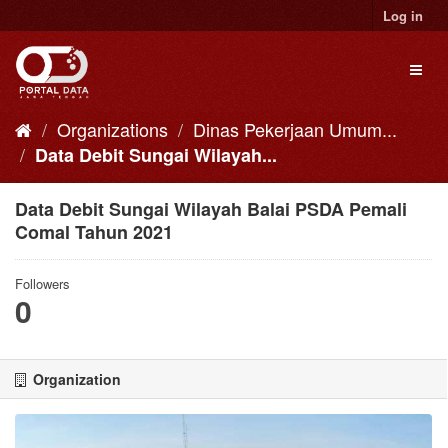
Skip
Log in
to
content
Toggl
naviga
Organizations
Dinas Pekerjaan Umum...
Data Debit Sungai Wilayah...
Data Debit Sungai Wilayah Balai PSDA Pemali
Comal Tahun 2021
Followers
0
Organization