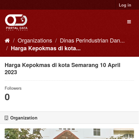
Skip
Log in
to
content
Toggl
naviga
Organizations
Dinas Perindustrian Dan...
Harga Kepokmas di kota...
Harga Kepokmas di kota Semarang 10 April
2023
Followers
0
Organization