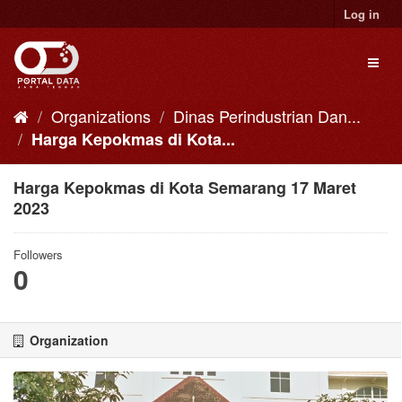
Skip
Log in
to
content
Toggl
naviga
Organizations
Dinas Perindustrian Dan...
Harga Kepokmas di Kota...
Harga Kepokmas di Kota Semarang 17 Maret
2023
Followers
0
Organization