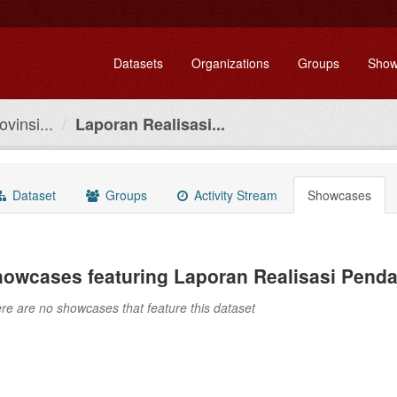
Datasets
Organizations
Groups
Show
vinsi...
Laporan Realisasi...
Dataset
Groups
Activity Stream
Showcases
owcases featuring Laporan Realisasi Pend
re are no showcases that feature this dataset