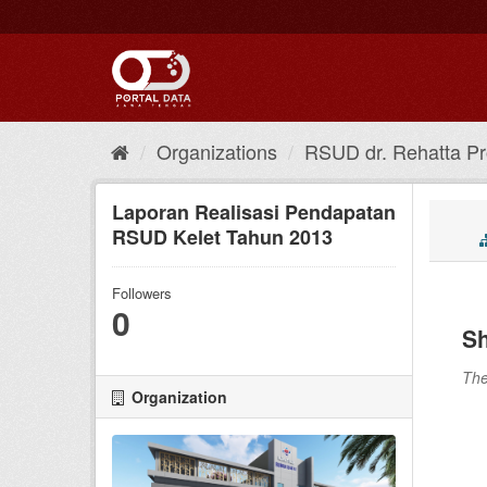
Skip
to
content
Organizations
RSUD dr. Rehatta Pro
Laporan Realisasi Pendapatan
RSUD Kelet Tahun 2013
Followers
0
Sh
The
Organization