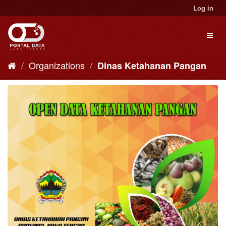
Skip
Log in
to
content
Toggl
naviga
Organizations
Dinas Ketahanan Pangan