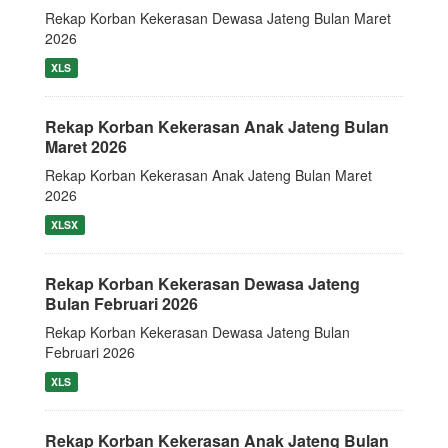
Rekap Korban Kekerasan Dewasa Jateng Bulan Maret
2026
XLS
Rekap Korban Kekerasan Anak Jateng Bulan
Maret 2026
Rekap Korban Kekerasan Anak Jateng Bulan Maret
2026
XLSX
Rekap Korban Kekerasan Dewasa Jateng
Bulan Februari 2026
Rekap Korban Kekerasan Dewasa Jateng Bulan
Februari 2026
XLS
Rekap Korban Kekerasan Anak Jateng Bulan