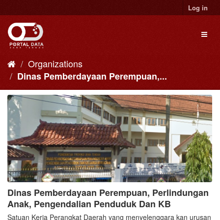
Skip
Log in
to
content
Toggl
naviga
Organizations
Dinas Pemberdayaan Perempuan,...
Dinas Pemberdayaan Perempuan, Perlindungan
Anak, Pengendalian Penduduk Dan KB
Satuan Kerja Perangkat Daerah yang menyelenggara kan urusan