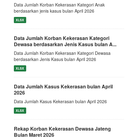
Data Jumlah Korban Kekerasan Kategori Anak
berdasarkan jenis kasus bulan April 2026
XLSX
Data Jumlah Korban Kekerasan Kategori
Dewasa berdasarkan Jenis Kasus bulan A...
Data Jumlah Korban Kekerasan Kategori Dewasa
berdasarkan Jenis Kasus bulan April 2026
XLSX
Data Jumlah Kasus Kekerasan bulan April
2026
Data Jumlah Kasus Kekerasan bulan April 2026
XLSX
Rekap Korban Kekerasan Dewasa Jateng
Bulan Maret 2026