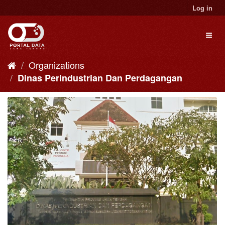
Skip
Log in
to
content
Toggl
naviga
Organizations
Dinas Perindustrian Dan Perdagangan