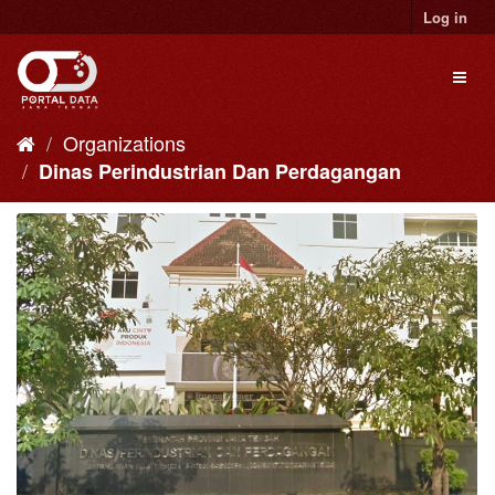
Skip
Log in
to
content
Toggl
naviga
Organizations
Dinas Perindustrian Dan Perdagangan